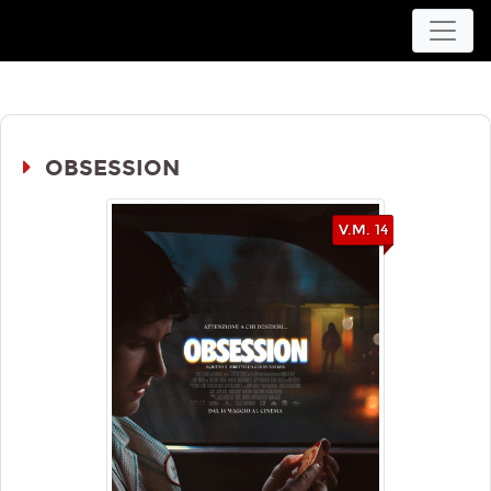
Movieplex L'Aquila
OBSESSION
V.M. 14